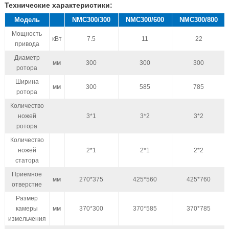
Технические характеристики:
Модель
NMC300/300
NMC300/600
NMC300/800
Мощность
кВт
7.5
11
22
привода
Диаметр
мм
300
300
300
ротора
Ширина
мм
300
585
785
ротора
Количество
ножей
3*1
3*2
3*2
ротора
Количество
ножей
2*1
2*1
2*2
статора
Приемное
мм
270*375
425*560
425*760
отверстие
Размер
камеры
мм
370*300
370*585
370*785
измельчения