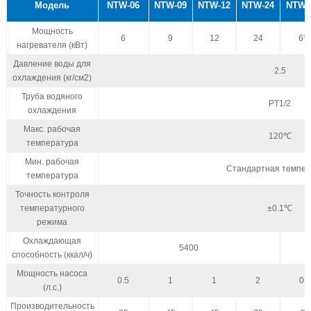
Модель
NTW-06
NTW-09
NTW-12
NTW-24
NTW-
Мощность
6
9
12
24
6*
нагревателя (кВт)
Давление воды для
2.5
охлаждения (кг/см2)
Труба водяного
PT1/2
охлаждения
Макс. рабочая
120℃
температура
Мин. рабочая
Стандартная темпер
температура
Точность контроля
температурного
±0.1℃
режима
Охлаждающая
5400
способность (ккал/ч)
Мощность насоса
0.5
1
1
2
0.
(л.с.)
Производительность