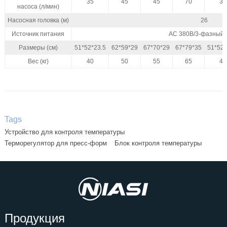
35
45
45
70
35
насоса (л/мин)
Насосная головка (м)
26
Источник питания
AC 380В/3-фазный/
Размеры (см)
51*52*23.5
62*59*29
67*70*29
67*79*35
51*52*
Вес (кг)
40
50
55
65
40
Tags
Устройство для контроля температуры
Терморегулятор для пресс-форм
Блок контроля температуры
Продукция