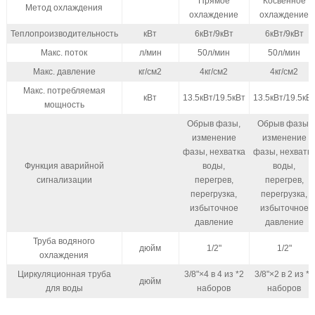
Прямое
Косвенное
Метод охлаждения
охлаждение
охлаждение
Теплопроизводительность
кВт
6кВт/9кВт
6кВт/9кВт
Макс. поток
л/мин
50л/мин
50л/мин
Макс. давление
кг/см2
4кг/см2
4кг/см2
Макс. потребляемая
кВт
13.5кВт/19.5кВт
13.5кВт/19.5кВ
мощность
Обрыв фазы,
Обрыв фазы,
изменение
изменение
фазы, нехватка
фазы, нехватк
Функция аварийной
воды,
воды,
сигнализации
перегрев,
перегрев,
перегрузка,
перегрузка,
избыточное
избыточное
давление
давление
Труба водяного
дюйм
1/2"
1/2"
охлаждения
Циркуляционная труба
3/8"×4 в 4 из *2
3/8"×2 в 2 из *2
дюйм
для воды
наборов
наборов